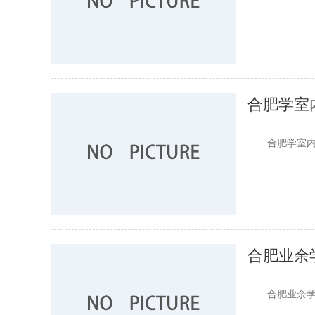
合肥学室
合肥学室内
合肥业余
合肥业余学