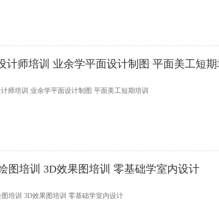
设计师培训 业余学平面设计制图 平面美工短期
计师培训 业余学平面设计制图 平面美工短期培训
D绘图培训 3D效果图培训 零基础学室内设计
绘图培训 3D效果图培训 零基础学室内设计