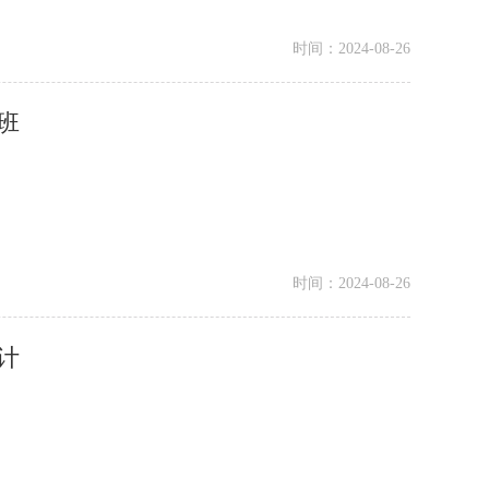
时间：2024-08-26
班
时间：2024-08-26
计