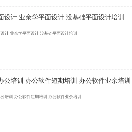
面设计 业余学平面设计 没基础平面设计培训
设计 业余学平面设计 没基础平面设计培训
办公培训 办公软件短期培训 办公软件业余培训
公培训 办公软件短期培训 办公软件业余培训