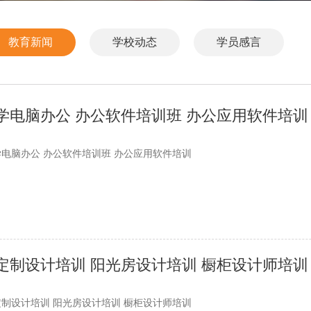
教育新闻
学校动态
学员感言
学电脑办公 办公软件培训班 办公应用软件培训
电脑办公 办公软件培训班 办公应用软件培训
定制设计培训 阳光房设计培训 橱柜设计师培训
制设计培训 阳光房设计培训 橱柜设计师培训