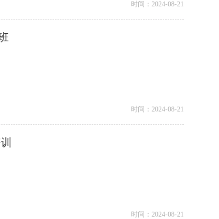
时间：2024-08-21
班
时间：2024-08-21
培训
时间：2024-08-21