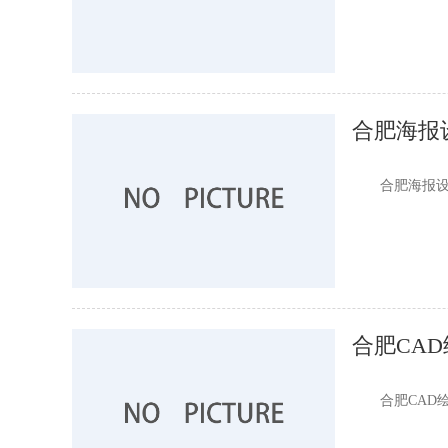
合肥海报
合肥海报设
合肥CA
合肥CAD